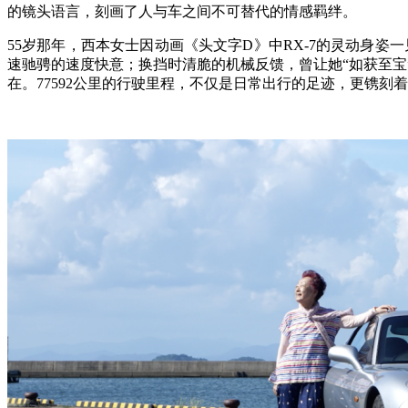
的镜头语言，刻画了人与车之间不可替代的情感羁绊。
55岁那年，西本女士因动画《头文字D》中RX-7的灵动身姿
速驰骋的速度快意；换挡时清脆的机械反馈，曾让她“如获至宝
在。77592公里的行驶里程，不仅是日常出行的足迹，更镌刻