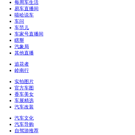
每周车生活
易车直播间
嘻哈说车
车问
车范儿
车家号直播间
瞎掰
汽象局
其他直播
追花者
岭南行
实拍图片
官方车图
香车美女
车展精选
汽车改装
汽车文化
汽车导购
自驾游推荐