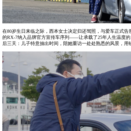
在80岁生日来临之际，西本女士决定归还驾照，与爱车正式
的RX-7纳入品牌官方宣传车序列——让承载了25年人生温
后三天：儿子特意抽出时间，陪她重访一处处熟悉的风景，用