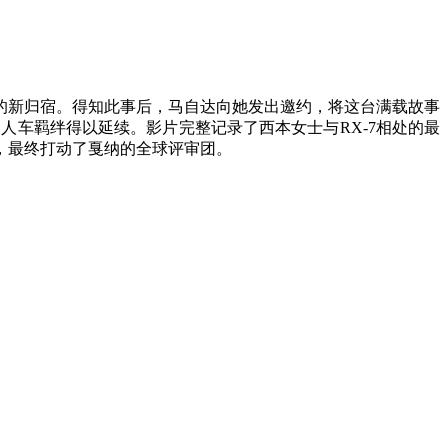
的新归宿。得知此事后，马自达向她发出邀约，将这台满载故事
人车羁绊得以延续。影片完整记录了西本女士与RX-7相处的最
，最终打动了戛纳的全球评审团。