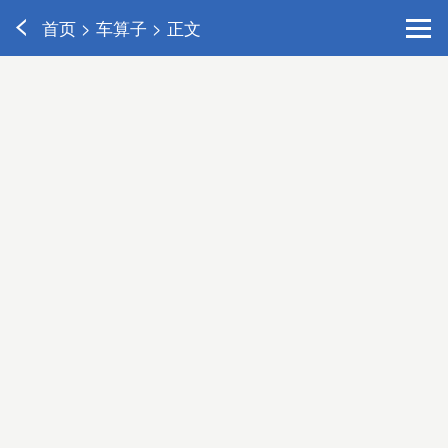
首页 > 车算子 > 正文
2026-06-03 16:06
41万播放


7万级家用SUV闭眼入！探店全新瑞虎7
