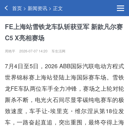
首页 > 新闻资讯 > 正文
FE上海站雪铁龙车队斩获亚军 新款凡尔赛
C5 X亮相赛场
周艳平
2026-07-07 14:20
车生活网
7月4日至5日，2026 ABB国际汽联电动方程式
世界锦标赛上海站登陆上海国际赛车场。雪铁
龙FE车队两位车手全力冲锋，赛场之上轮对轮
厮杀不断，电光火石间尽显零碳纯电赛车的极
致速度，车手让-埃里克・维尔涅从第18位发
车，一路奋起直追，突出重围，最终夺得上海