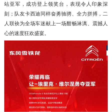
站亚军，成功登上领奖台，表现令人印象深
刻；队友卡西迪同样奋勇驰骋、全力拼搏，二
人联袂为全场车迷献上一场酣畅淋漓、震撼人
心的速度狂欢盛宴。