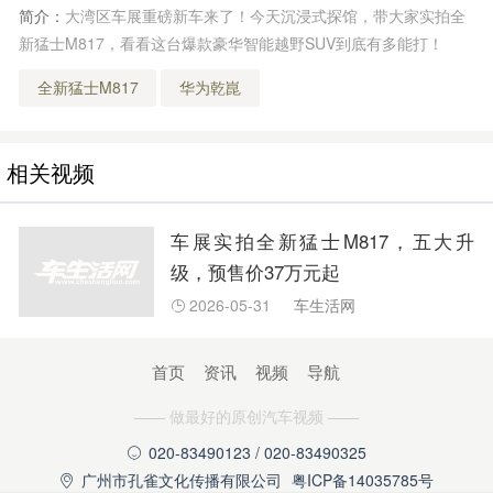
简介：
大湾区车展重磅新车来了！今天沉浸式探馆，带大家实拍全
新猛士M817，看看这台爆款豪华智能越野SUV到底有多能打！
全新猛士M817
华为乾崑
相关视频
车展实拍全新猛士M817，五大升
级，预售价37万元起
2026-05-31
车生活网

首页
资讯
视频
导航
—— 做最好的原创汽车视频 ——
020-83490123 / 020-83490325

广州市孔雀文化传播有限公司
粤ICP备14035785号
