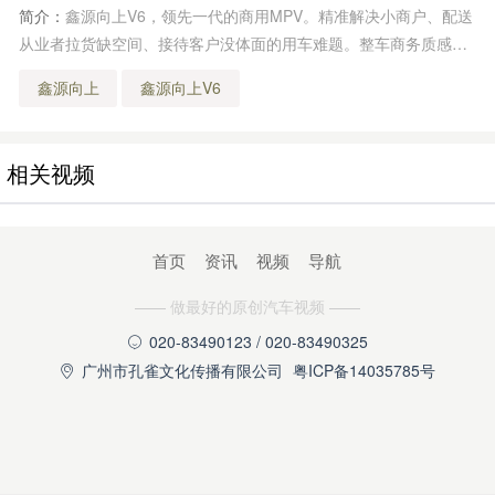
简介：
鑫源向上V6，领先一代的商用MPV。精准解决小商户、配送
从业者拉货缺空间、接待客户没体面的用车难题。整车商务质感外
观，座舱大面积软包，提供5/6/7座布局，放倒后排即可拥有4.1m³
鑫源向上
鑫源向上V6
纯平货箱。
相关视频
首页
资讯
视频
导航
—— 做最好的原创汽车视频 ——
020-83490123 / 020-83490325

广州市孔雀文化传播有限公司
粤ICP备14035785号
