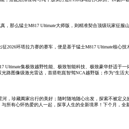
，那么猛士M817 Ultimate大师版，则精准契合顶级玩家征
26环塔拉力赛的赛车，便是基于猛士M817 Ultimate核心
 Ultimate集极致越野性能、极致智能科技、极致豪华舒适于
双光路图像级激光雷达，首搭乾崑智驾NCA越野版；作为“生活
河，珍藏阖家出行的美好；随时随地随心出发，探索不被定义的
式，与所有心怀热爱的人一起，探享人生的全新境界！下个月，全新