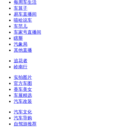
每周车生活
车算子
易车直播间
嘻哈说车
车范儿
车家号直播间
瞎掰
汽象局
其他直播
追花者
岭南行
实拍图片
官方车图
香车美女
车展精选
汽车改装
汽车文化
汽车导购
自驾游推荐