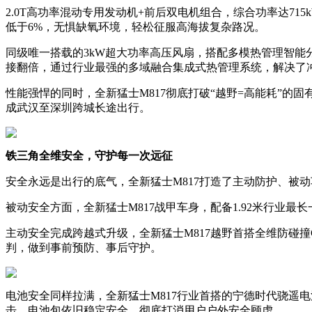
2.0T高功率混动专用发动机+前后双电机组合，综合功率达715k
低于6%，无惧缺氧环境，轻松征服高海拔复杂路况。
同级唯一搭载的3kW超大功率高压风扇，搭配多模热管理智能
接翻倍，通过行业最强的多域融合集成式热管理系统，解决了
性能强悍的同时，全新猛士M817彻底打破“越野=高能耗”的固
成武汉至深圳跨城长途出行。
铁三角全维安全，守护每一次远征
安全永远是出行的底气，全新猛士M817打造了主动防护、被
被动安全方面，全新猛士M817战甲车身，配备1.92米行业
主动安全完成跨越式升级，全新猛士M817越野首搭全维防碰撞
判，做到事前预防、事后守护。
电池安全同样拉满，全新猛士M817行业首搭的宁德时代骁遥电
击，电池包依旧稳定安全，彻底打消用户户外安全顾虑。