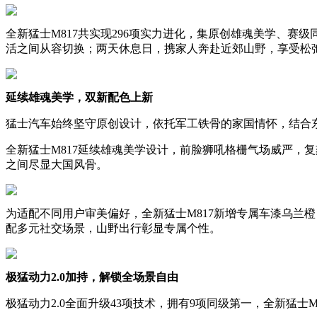
全新猛士M817共实现296项实力进化，集原创雄魂美学、
活之间从容切换；两天休息日，携家人奔赴近郊山野，享受松弛
延续雄魂美学，双新配色上新
猛士汽车始终坚守原创设计，依托军工铁骨的家国情怀，结合
全新猛士M817延续雄魂美学设计，前脸狮吼格栅气场威严，
之间尽显大国风骨。
为适配不同用户审美偏好，全新猛士M817新增专属车漆乌兰
配多元社交场景，山野出行彰显专属个性。
极猛动力2.0加持，解锁全场景自由
极猛动力2.0全面升级43项技术，拥有9项同级第一，全新猛