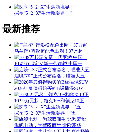
探享“5+2+X”生活新境界！“
最新推荐
乌兰橙+霞影橙配色出圈！37万起
10.49万起定义新一代家轿 中国一
启境GX7正式公布命名，瞄准大五
2026年最值得购买的B级插混SUV
16.99万元起，领克10+和领克10正
探享“5+2+X”生活新境界！“五
旗舰电动，为驾驭而生 北欧豪华