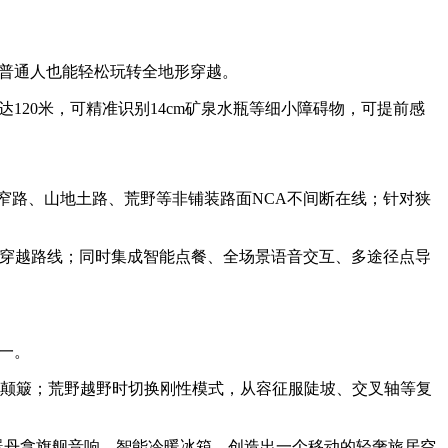
让普通人也能轻松玩转全地形穿越。
120米，可精准识别14cm矿泉水瓶等细小障碍物，可提前感
乡村窄路、山地土路、荒野等非铺装路面NCA不间断在线；针对狭
经典穿越路线；同时集成智能点餐、全场景语音交互、多途径点导
统一。
细碎颠簸；荒野越野时切换刚性模式，从容征服陡坡、交叉轴等复
声器丹拿旗舰音响、智能冷暖冰箱，创造出一个移动的轻奢旅居空