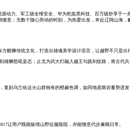
赛级同源动力、军工级全维安全、华为乾崑黑科技、百万级舒享于
惬意；无数个随心而动的时刻，为热爱出发，奔赴辽阔山海，解锁
东方醒狮传统文化，打造出雄魂美学设计语言，让越野不只是出
复刻雄狮怒吼姿态；止戈为武大灯融入越王勾践剑纹路，将古代
橙，复刻乌兰哈达火山群独有的橙赭色调，如同地底熔岩蓄势迸
士M817让用户既能纵情山野征服险阻，亦能惬意代步兼顾日常。