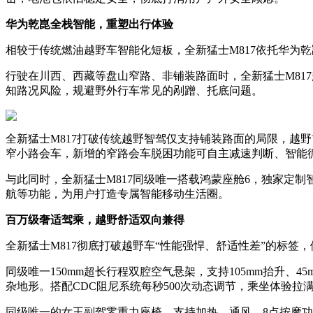
华为乾崑全栈智能，重塑出行体验
相较于传统燃油越野车智能化短板，全新猛士M817依托华为
行驶在川西、西藏等盘山窄路、非铺装路面时，全新猛士M817
知路况风险，规避野外行车常见的剐蹭、托底问题。
全新猛士M817打破传统越野智驾仅支持铺装路面的局限，越野首
窄小路会车，新增的窄路会车脱困功能可自主减速判断、智能
与此同时，全新猛士M817同级唯一搭载鸿蒙座舱6，独家定制
航等功能，为用户打造专属智能移动生活圈。
百万级奢适驾乘，越野舒适双向兼得
全新猛士M817彻底打破越野车“性能强悍、舒适性差”的标签，
同级唯一150mm超长行程双腔空气悬架，支持105mm抬升
杂地形。搭配CDC阻尼系统每秒500次动态调节，乘坐体验拉
同级唯一的女王副驾零重力座椅，支持加热、通风、8点按摩功