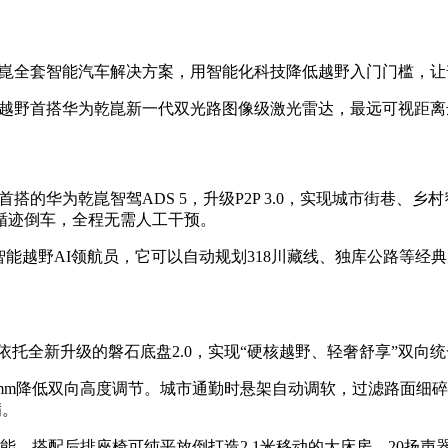
乾崑全套智能汽车解决方案，用智能化科技降低越野入门门槛，
越野首搭华为乾崑新一代双光路图像级激光雷达，最远可视距离达
搭的华为乾崑智驾ADS 5，升级P2P 3.0，实现城市街巷、
循迹倒车，全程无需人工干预。
智能越野AI领航员，它可以自动规划318川藏线、独库公路等
依托全新升级的磐石底盘2.0，实现“硬核越野、轻奢舒享”双向
、45mm降低双向高度调节。城市通勤时悬架自动调软，过滤路面
满。
能，搭配后排座椅可纯平放倒打造2.1米移动的大床房、20扬