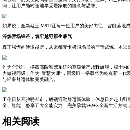
间，让用户随时随地享受居家般的惬意与温馨。
如果说，全新猛士 M817让每一位用户的美好向往，皆能落地成真
淬炼赛场锋芒，筑牢越野原生底气
真正强悍的硬派越野，从来都无惧极限场景的严苛试炼。本次出征20
作为全球唯一搭载高阶智驾系统的赛级量产越野旗舰，猛士M817
力傲视同级；作为“智慧大师”，同级唯一搭载华为乾崑新一代
与轻奢舒适体验完美融合。
工作日从容驰骋都市，解锁通勤舒适新体验；休息日奔赴山野星
全、智能、舒享五大全能实力，完美承载5+2+X全新生活方
相关阅读