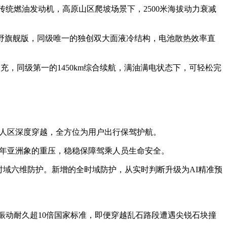
.0T传统燃油发动机，高原山区爬坡场景下，2500米海拔动力衰减
越野旗舰版，同级唯一的独创双大面液冷结构，电池散热效率直
一充，同级第一的1450km综合续航，满油满电状态下，可轻松完
无人区深度穿越，全方位为用户出行保驾护航。
头成年亚洲象的重压，稳稳保障驾乘人员生命安全。
全时域六维防护。新增的全时域防护，从实时判断升级为AI精准预
，振动耐久超10倍国家标准，即便穿越乱石路段遭遇尖锐石块撞