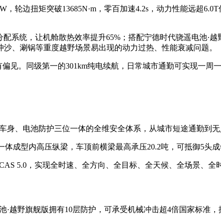
W，轮边扭矩突破13685N·m，零百加速4.2s，动力性能远超6
分配系统，让机舱散热效率提升65%；搭配宁德时代骁遥电池·
冲沙、涮锅等重度越野场景易出现的动力过热、性能衰减问题。
有偏见。同级第一的301km纯电续航，日常城市通勤可实现一周
动车身、电池防护三位一体的全维安全体系，从城市短途通勤到
最长一体成型内高压纵梁，车顶前横梁最高承压20.2吨，可抵御5
CAS 5.0，实现全时速、全方向、全目标、全天候、全场景、
池·越野旗舰版拥有10层防护，可承受机械冲击超4倍国家标准