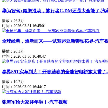
华为智驾+鲲鹏混动，旅行者C-DM还是太全能了-汽
播放：26.3万
时间：2026-03-31 16:45:01
全球经典，焕新而来——试驾起亚新狮铂拓界-汽车
播放：20.3万
时间：2026-03-30 16:40:47
享界S9T实车到店！开春踏春的全能智电轿旅太香了
播放：19.7万
时间：2026-03-09 16:44:17
张海军给大家拜年啦！-汽车视频