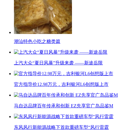
潮汕特色小吃之糖类篇
上汽大众“夏日风暴”升级来袭 ——新途岳限
官方指导价12.98万元，吉利银河L6创想版上市
马自达品牌百年传承和创新 EZ先享官广岛品鉴M
东风风行新能源战略下首款重磅车型“风行雷霆