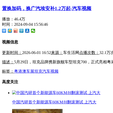
置换加码，换广汽埃安补1.2万起-汽车视频
播放：46.4万
时间：2024-09-04 15:56:46
视频信息
更新时间：
2026-06-01 16:52
来源：
车生活网
点播次数：
32.1万
描述：
5月29日，坦克品牌携新旗舰车型坦克700，正式亮相
标签：
粤港澳车展
坦克
汽车视频
高度关注
中国汽研首个新能源车60KM/H翻滚测试 上汽大