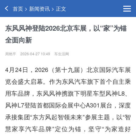
首页 > 新闻资讯 > 正文
东风风神登陆2026北京车展，以“家”为锚
全面向新
周艳平
2026-04-27 10:49
车生活网
4月24日，2026（第十九届）北京国际汽车展
览会盛大启幕。作为东风汽车旗下首个自主乘
用车品牌，东风风神携旗下明星车型风神L8、
风神L7登陆首都国际会展中心A301展台，深度
承接集团“东方风起智领未来”参展主题，以“智
慧家享汽车品牌”定位为锚，坚守“为家造好