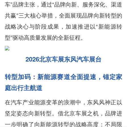
车”品牌主张，通过“品牌向新、服务深化、渠道
共赢”三大核心举措，全面展现品牌向新转型的
战略决心与阶段成果，加速推进以“新能源转
型”驱动高质量发展的全新征程。
2026北京车展东风汽车展台
转型加码：新能源赛道全面提速，锚定家
庭出行主航道
在汽车产业能源变革的浪潮中，东风风神正以
坚定姿态向新转型。借北京车展之机，品牌进
一步明确了向新能源转型的战略高度：不局限