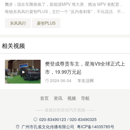
简介：
现在车圈卷疯了，新能源MPV 堆大屏、燃油 MPV 卷配置，
唯独东风风行菱智PLUS，主打一个 “反内卷刺客”，不玩花活、不搞
虚的。
东风风行
菱智PLUS
相关视频
樊登成尊贵车主，星海V9全球正式上
市，19.99万元起
2024-06-04
车生活网

首页
资讯
视频
导航
—— 做最好的原创汽车视频 ——
020-83490123 / 020-83490325

广州市孔雀文化传播有限公司
粤ICP备14035785号
