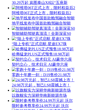
30.29万起 岚图泰山X8以“五座新
阿维塔06T正式上市，限时权益后2
地平线发布中国首款舱驾融合智能
智能辅助驾驶真顶流！全新深蓝S0
“陆上专机”正式启航 星途EX7珠
哈弗猛龙PLUS正式预售18.98万起
契约立心，技术归元 AI豪华六座
零跑十年磨一剑：D19售价21.98万
24.98万元起，智己LS8震撼上市！
以旗舰实力深耕华南新能源市场
限时参考尊享价24.99万元起 沃尔