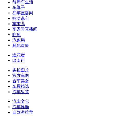
每周车生活
车算子
易车直播间
嘻哈说车
车范儿
车家号直播间
瞎掰
汽象局
其他直播
追花者
岭南行
实拍图片
官方车图
香车美女
车展精选
汽车改装
汽车文化
汽车导购
自驾游推荐