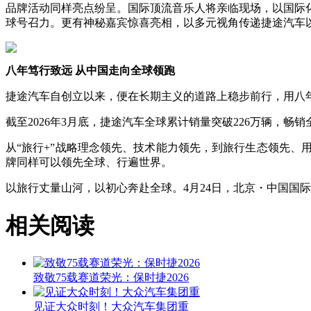
品牌活动同样亮点纷呈。国际顶流音乐人将亲临现场，以国际
球号召力。更有神秘嘉宾惊喜亮相，以多元视角传递捷途汽车
八年笃行致远 从中国走向全球领跑
捷途汽车自创立以来，便在长期主义的道路上稳步前行，用八
截至2026年3月底，捷途汽车全球累计销量突破226万辆，畅
从“旅行+”战略理念领先、技术能力领先，到旅行生态领先
牌同样可以领先全球、行遍世界。
以旅行丈量山河，以初心奔赴全球。4月24日，北京・中国国
相关阅读
致敬75载赛道荣光：保时捷2026
见证大众时刻！大众汽车集团重