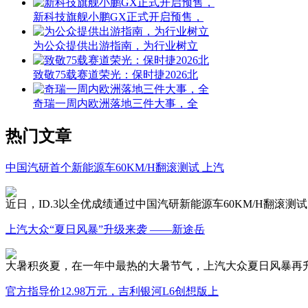
新科技旗舰小鹏GX正式开启预售，
为公众提供出游指南，为行业树立
致敬75载赛道荣光：保时捷2026北
奇瑞一周内欧洲落地三件大事，全
热门文章
中国汽研首个新能源车60KM/H翻滚测试 上汽
近日，ID.3以全优成绩通过中国汽研新能源车60KM/H翻
上汽大众“夏日风暴”升级来袭 ——新途岳
大暑积炎夏，在一年中最热的大暑节气，上汽大众夏日风暴再升
官方指导价12.98万元，吉利银河L6创想版上