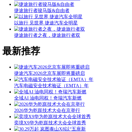
捷途旅行者骏马版&自由者
以旅行 见世界 捷途汽车全明星
捷途旅行者之夜，捷途旅行者双
最新推荐
捷途汽车2026北京车展即将重磅启
汽车电磁安全技术验证（EMTA）年
全域AI 油电同权！奇瑞汽车新燃
2026华为乾崑技术大会在京举行
奕境X9华为乾崑技术大会全球首秀