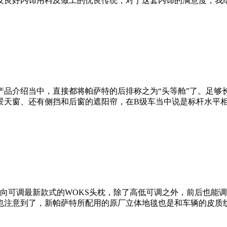
及良好内饰用料及做工的优良传统，对于这套内饰的满意度，我
产品介绍当中，直接都将帕萨特的后排称之为“头等舱”了。足够
景天窗、还有侧挡和后窗的遮阳帘，在B级车当中说是标杆水平
向可调最新款式的WOKS头枕，除了高低可调之外，前后也能
也注意到了，新帕萨特所配用的原厂立体地毯也是和车辆的皮质