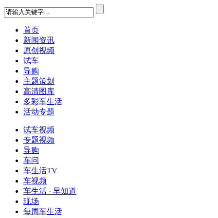
首页
新闻资讯
原创视频
试车
导购
主题策划
高清图库
多彩车生活
活动专题
试车视频
专题视频
导购
车问
车生活TV
车视频
车生活 · 早知道
现场
每周车生活