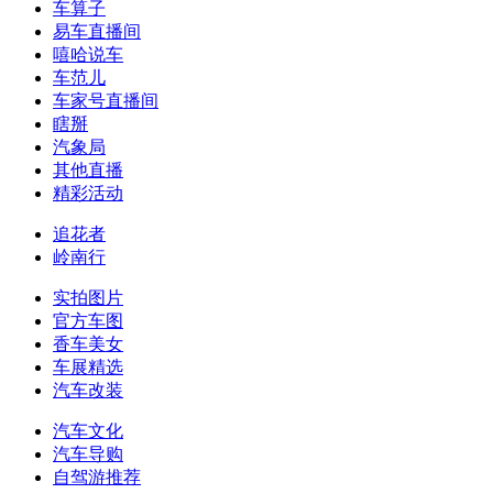
车算子
易车直播间
嘻哈说车
车范儿
车家号直播间
瞎掰
汽象局
其他直播
精彩活动
追花者
岭南行
实拍图片
官方车图
香车美女
车展精选
汽车改装
汽车文化
汽车导购
自驾游推荐