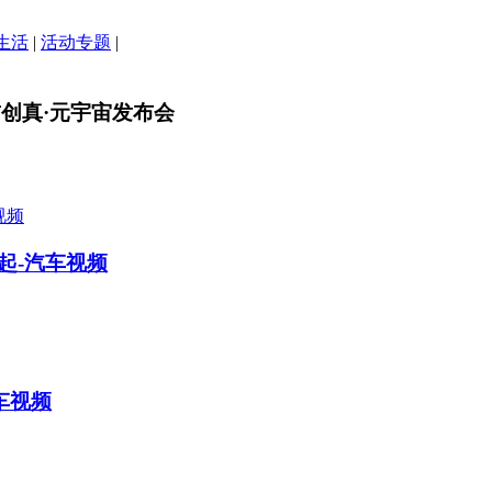
生活
|
活动专题
|
 首创真·元宇宙发布会
元起-汽车视频
车视频