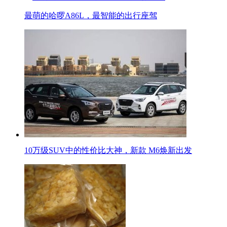
最萌的哈啰A86L，最智能的出行座驾
10万级SUV中的性价比大神，新款 M6焕新出发