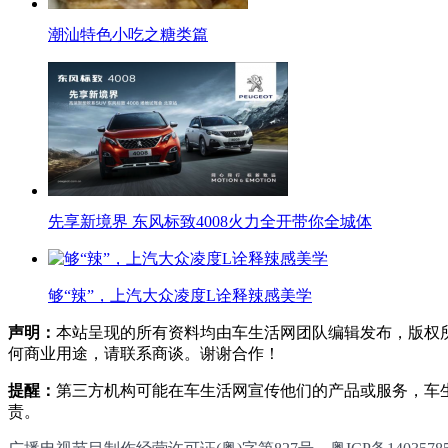
潮汕特色小吃之糖类篇
先享新境界 东风标致4008火力全开带你全城体
够“辣”，上汽大众凌度L诠释辣感美学
声明：
本站呈现的所有资料均由车生活网团队编辑发布，版权
何商业用途，请联系商谈。谢谢合作！
提醒：
第三方机构可能在车生活网宣传他们的产品或服务，车
责。