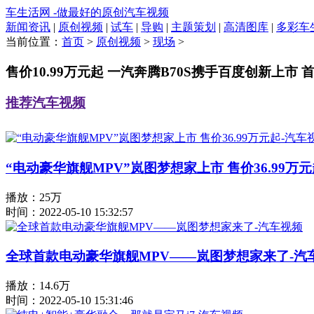
车生活网 -做最好的原创汽车视频
新闻资讯
|
原创视频
|
试车
|
导购
|
主题策划
|
高清图库
|
多彩车
当前位置：
首页
>
原创视频
>
现场
>
售价10.99万元起 一汽奔腾B70S携手百度创新上市
推荐汽车视频
“电动豪华旗舰MPV”岚图梦想家上市 售价36.99万
播放：25万
时间：2022-05-10 15:32:57
全球首款电动豪华旗舰MPV——岚图梦想家来了-汽
播放：14.6万
时间：2022-05-10 15:31:46