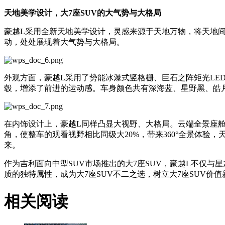
天地美学设计，大7座S
UV
的
大气势与大格局
豪越L采用全新天地美学设计，灵感来源于天地万物，将天地
动，处处展现着大气势与大格局。
外观方面，豪越L采用了势能冰瀑式竖格栅、巨石之阵矩光LE
毂，增添了前进的运动感。车身颜色共有深海蓝、星野黑、皓
在内饰设计上，豪越L同样凸显大视野、大格局。云端全景座舱通
角，使整车的观看视野相比同级大20%，带来360°全景体
来。
作为吉利面向中型SUV市场推出的大7座SUV，豪越L不仅与
质的独特属性，成为大7座SUV不二之选，树立大7座SUV价值
相关阅读