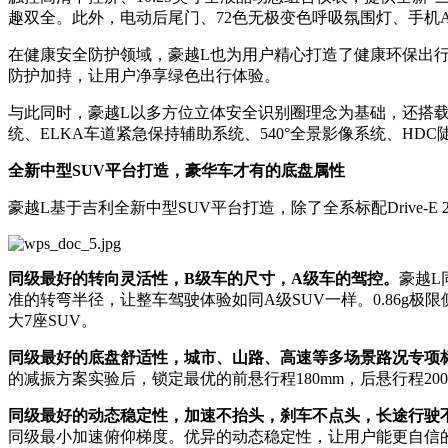
趣双全。此外，电动后尾门、72色无极变色呼吸氛围灯、手机
在健康安全防护领域，豪越L也为用户精心打造了健康环保出行
防护加持，让用户净享绿色出行体验。
与此同时，豪越L以多方位立体安全识别圈理念为基础，还搭载了
统、ELKA车道紧急保持辅助系统、540°全景影像系统、HD
全新中型
SUV平台打造，
豪华车才有的底盘属性
豪越L基于吉利全新中型SUV平台打造，除了全系标配Drive-
同级最好的转向灵活性，B级车的尺寸，A级车的驾控
。
豪越L
准的转弯半径，让整车驾驶体验如同A级SUV一样。0.86
大7座SUV。
同级最好的底盘舒适性，城市、山路、高速等多场景路况专项
的减振方案实验后，锁定最优的前悬行程180mm，后悬行程2
同级最好的
动态稳定性
，
加速不抬头，刹车不点头，长途行驶
同级最小加速俯仰梯度。优异的动态稳定性，让用户能更自信