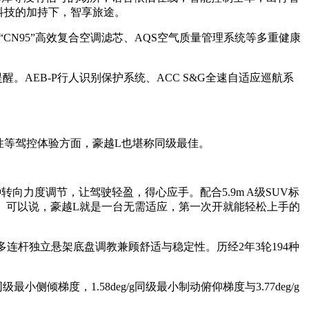
科技的加持下，智享旅途。
N95”高效复合空调滤芯、AQS空气质量管理系统等多重健康
AEB-P行人识别保护系统、ACC S&G全速自适应巡航系
稳定性等驾控体验方面，豪越L也堪称同级最佳。
种转向力度调节，让驾驶轻盈，得心应手。配合5.9m A级SUV标
尾。可以说，豪越L就是一台无需适应，第一次开就能轻松上手的
多连杆独立悬架底盘调教兼顾舒适与稳定性。历经2年3轮194种
最小侧倾梯度，1.58deg/g同级最小制动俯仰梯度与3.77deg/g