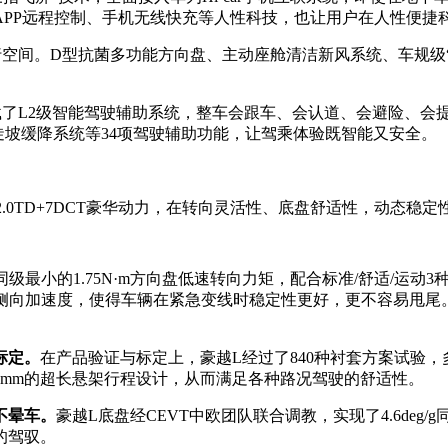
APP远程控制、手机无线快充等人性科技，也让用户在人性便捷
空间。D型抗菌多功能方向盘、主动座舱清洁新风系统、车规级“C
L2级智能驾驶辅助系统，整车会跟车、会认道、会避险、会提醒。
C陡坡缓降系统等34项驾驶辅助功能，让驾乘体验既智能又安全。
E 2.0TD+7DCT豪华动力，在转向灵活性、底盘舒适性，动态
同级最小的1.75N·m方向盘低速转向力矩，配合标准/舒适/运动3
g极限侧向加速度，使得车辆在紧急变线时稳定性更好，更不容易甩
标定。
在产品验证与标定上，豪越L经过了840种衬套方案试验，
00mm的超长悬架行程设计，从而满足各种路况驾驶的舒适性。
不晕车。
豪越L底盘经CEVT中欧团队联合调教，实现了4.6deg/g同级
的驾驭。