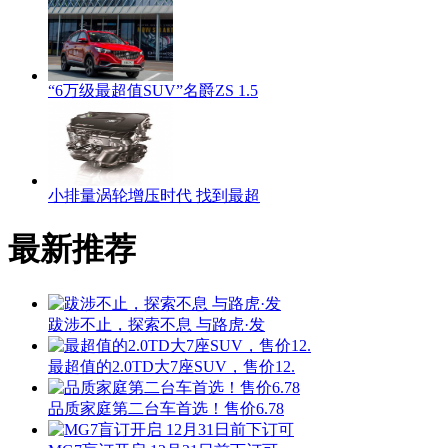
“6万级最超值SUV”名爵ZS 1.5
小排量涡轮增压时代 找到最超
最新推荐
跋涉不止，探索不息 与路虎·发
最超值的2.0TD大7座SUV，售价12.
品质家庭第二台车首选！售价6.78