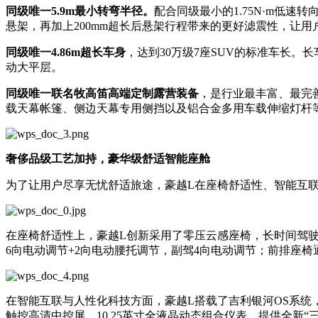
同级唯一5.9
m
最小转弯半径。
配合同级最小的1.75N·m低
悬架，再加上200mm超长后悬架行程带来的更好滤震性，让用
同级唯一4.86
m
超长车身
，达到30万级7座SUV的标准车长
动大平层。
同级唯一联名牧高笛高端定制露营装备
，是行业最丰富、最完
载天幕帐篷、侧边天幕专用侧挡以及铝合金多用车载伸缩灯杆
奢侈品级工艺加持，豪华级舒适智能座舱
为了让用户尽享无忧舒适旅途，豪越L在座椅舒适性、智能互
在座椅舒适性上，豪越L创新采用了零压云感座椅，长时间驾驶
6向电动调节+2向电动腰托调节，副驾4向电动调节；前排座
在智能互联与人性化科技方面，豪越L搭载了吉利银河OS系统，
触控高清中控屏、10.25英寸全液晶动态组合仪表，提供全新