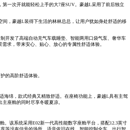
应，第一次开就能轻松上手的大7座SUV。豪越L采用了前后独立
物空间，豪越L装得下生活的林林总总，让用户犹如身处舒适的移
定制开发了高端自动充气车载睡垫、智能两用口袋气泵、奢华车
景需求，带来安心、贴心、放心的专属性舒适体验。
呵护的高阶舒适体验。
舒适海绵，款式经典又精致舒适。在座椅功能上，豪越L具有主驾
进出主座舱的同时尽享冬暖夏凉。
。该系统采用E02新一代高性能数字座舱平台，搭配12.3英寸
地下车库等没有信号的场所，语音依旧在线，智能控制全车，出行智