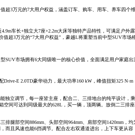
价值超3万元的7大用户权益，涵盖订车、购车、用车、养车四个
+近4.9m车长+独立大7座+2.2m大床等独特产品特性，可满足
价值超3万元的“7大用户权益”，豪越L将重塑当前中型SUV市场
型SUV市场拥有6大同级唯一的核心价值，全面满足用户家庭
ive-E 2.0TD豪华动力，最大功率160 kW，峰值扭矩325 N
都能独立调节，每一座皆主座，配合二、三排地台的纯平设计，乘坐
空间可达到同级最大的628L，买一辆，顶两辆。放倒二三排座椅
腿部空间886mm、头部空间964mm、肩部空间1420mm，均
调，而且风速也能6挡调节。配合左右双通道进出，上下车更从容