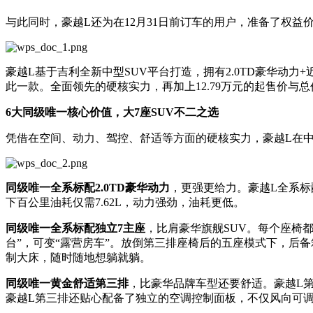
与此同时，豪越L还为在12月31日前订车的用户，准备了权益
豪越L基于吉利全新中型SUV平台打造，拥有2.0TD豪华动力
此一款。全面领先的硬核实力，再加上12.79万元的起售价与总
6大同级唯一
核心价值
，
大7座S
UV
不二之选
凭借在空间、动力、驾控、舒适等方面的硬核实力，豪越L在中
同级唯一全系标配2.0TD豪华动力
，更强更给力。豪越L全系标配Dr
下百公里油耗仅需7.62L，动力强劲，油耗更低。
同级唯一全系标配独立7主座
，比肩豪华旗舰SUV。每个座椅
台”，可变“露营房车”。放倒第三排座椅后的五座模式下，后备箱
制大床，随时随地想躺就躺。
同级唯一黄金舒适
第
三排
，比豪华品牌车型还要舒适。豪越L第三排
豪越L第三排还贴心配备了独立的空调控制面板，不仅风向可