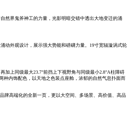
着自然界鬼斧神工的力量，光影明暗交错中透出大地变迁的涌
量涌动外观设计，展示强大势能和磅礴力量。19寸宽辐漩涡式轮
同级最大23.7°前挡上下视野角与同级最小2.8°A柱障碍
杉绿两种内饰配色，以天地之色装点座舱，浓郁的自然气息扑面而
掀开品牌高端化的全新一页，更以大空间、多场景、高价值、高品