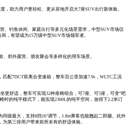
维度，助力用户更轻松、更从容地开启大7座SUV出行新体验。
户外露营、钓鱼休闲、家庭出行等多元化场景需求，中型SUV市场仅
格局，有望成为15万级中型SUV市场领军者。
出游、郊外露营、朋友聚会等多样化的用车场景。
·m，匹配7DCT双离合变速箱，整车百公里加速7.9s，WLTC工况
更舒适，整车可实现32种座椅组合，可7座、可5座，可变“吧
时的纯平模式下，能实现2360L的纯平空间，放得下2.2米订
为同级最大，支持8挡16°调节，1.8m乘客也能翘起二郎腿。此外
，为第三排用户带来前所未有的舒适体验。