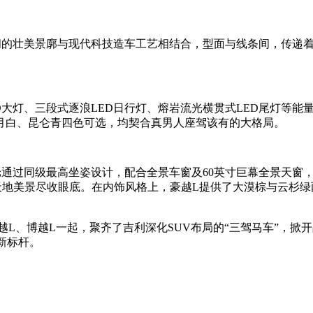
间的壮美景廓与现代科技造车工艺相结合，型面与线条间，传递
D大灯、三段式逐浪LED日行灯、熔岩流光横贯式LED尾灯等能
月白、昆仑青四色可选，均契合真男人座驾该有的大格局。
过同级最高坐姿设计，配合全景车窗及60英寸巨幕全景天窗，再加上
验，天地美景尽收眼底。在内饰风格上，豪越L提供了大漠棕与云
星越L、博越L一起，聚齐了吉利深化SUV布局的“三驾马车”，
新标杆。