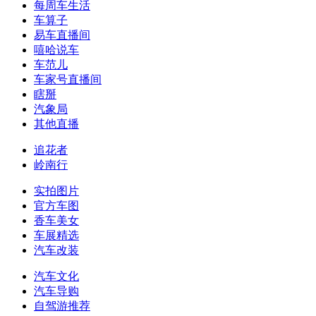
每周车生活
车算子
易车直播间
嘻哈说车
车范儿
车家号直播间
瞎掰
汽象局
其他直播
追花者
岭南行
实拍图片
官方车图
香车美女
车展精选
汽车改装
汽车文化
汽车导购
自驾游推荐