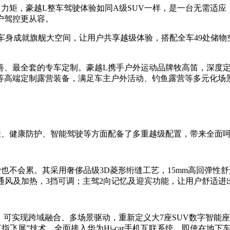
速转向力矩，豪越L整车驾驶体验如同A级SUV一样，是一台无需适
户驾控更从容。
。长车身成就旗舰大空间，让用户共享越级体验，搭配全车49处储
善、最全套的专车定制。豪越L携手户外运动品牌牧高笛，深度
等高端定制露营装备，满足车主户外活动、钓鱼露营等多元化场
联、健康防护、智能驾驶等方面配备了多重越级配置，带来全面
也不会累。其采用奢侈品级3D菱形绗缝工艺，15mm高回弹性
椅通风及加热，3挡可调；主驾2向记忆及迎宾功能，让用户舒适
可实现跨域融合、多场景驱动，重新定义大7座SUV数字智能座舱
“三指飞屏”技术，全面接入华为Hi-car手机互联系统，即使在