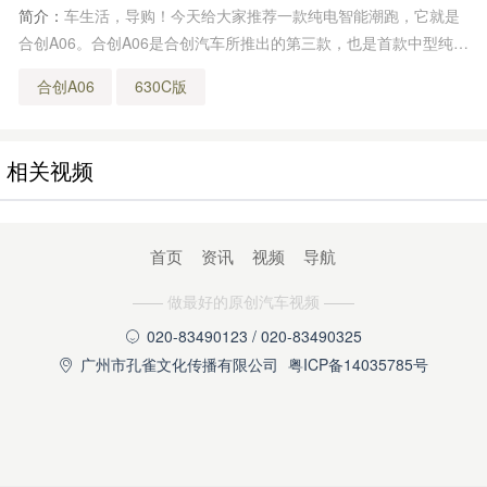
简介：
车生活，导购！今天给大家推荐一款纯电智能潮跑，它就是
合创A06。合创A06是合创汽车所推出的第三款，也是首款中型纯电
动车型，新车是基于H-GEA纯电专属架构打造。
合创A06
630C版
相关视频
首页
资讯
视频
导航
—— 做最好的原创汽车视频 ——
020-83490123 / 020-83490325

广州市孔雀文化传播有限公司
粤ICP备14035785号
