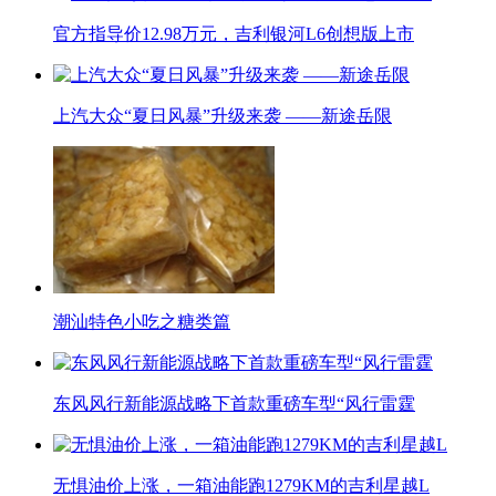
官方指导价12.98万元，吉利银河L6创想版上市
上汽大众“夏日风暴”升级来袭 ——新途岳限
潮汕特色小吃之糖类篇
东风风行新能源战略下首款重磅车型“风行雷霆
无惧油价上涨，一箱油能跑1279KM的吉利星越L