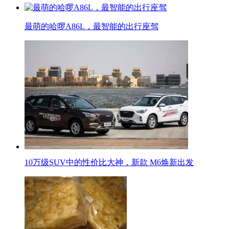
最萌的哈啰A86L，最智能的出行座驾
10万级SUV中的性价比大神，新款 M6焕新出发