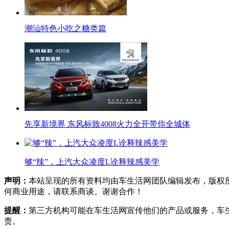
潮汕特色小吃之糖类篇
先享新境界 东风标致4008火力全开带你全城体
够“辣”，上汽大众凌度L诠释辣感美学
声明：
本站呈现的所有资料均由车生活网团队编辑发布，版权
何商业用途，请联系商谈。谢谢合作！
提醒：
第三方机构可能在车生活网宣传他们的产品或服务，车
责。