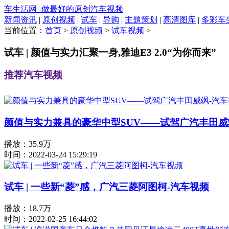
车生活网 -做最好的原创汽车视频
新闻资讯
|
原创视频
|
试车
|
导购
|
主题策划
|
高清图库
|
多彩车
当前位置：
首页
>
原创视频
>
试车视频
>
试车 | 颜值与实力汇聚一身,雅迪E3 2.0“为你而来”
推荐汽车视频
颜值与实力兼具的豪华中型SUV——试驾广汽丰田威
播放：35.9万
时间：2022-03-24 15:29:19
试车 | 一些新“菱”感，广汽三菱阿图柯-汽车视频
播放：18.7万
时间：2022-02-25 16:44:02