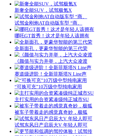
新奢全能SUV，试驾极氪X
试驾金刚炮AT自动版车型 “商、
哪吒GT首秀！这才是年轻人该拥有
全新面孔，更豪华智能的第三代荣
《颜值与实力并举，上汽大众凌渡
赛道级进阶！全新菲斯塔N Line声
“可换可充”10万级中型纯电家用
主打实用的合资紧凑级纯正城市SU
被车子带着走的感觉真奇妙，极狐
试驾东风日产启辰大V 年轻人即可