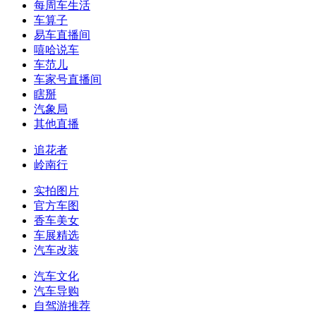
每周车生活
车算子
易车直播间
嘻哈说车
车范儿
车家号直播间
瞎掰
汽象局
其他直播
追花者
岭南行
实拍图片
官方车图
香车美女
车展精选
汽车改装
汽车文化
汽车导购
自驾游推荐