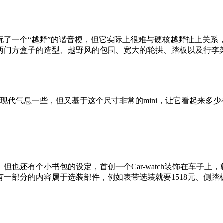
了一个“越野”的谐音梗，但它实际上很难与硬核越野扯上关系，
mm。两门方盒子的造型、越野风的包围、宽大的轮拱、踏板以及行
现代气息一些，但又基于这个尺寸非常的mini，让它看起来多
也还有个小书包的设定，首创一个Car-watch装饰在车子上
部分的内容属于选装部件，例如表带选装就要1518元、侧踏板选