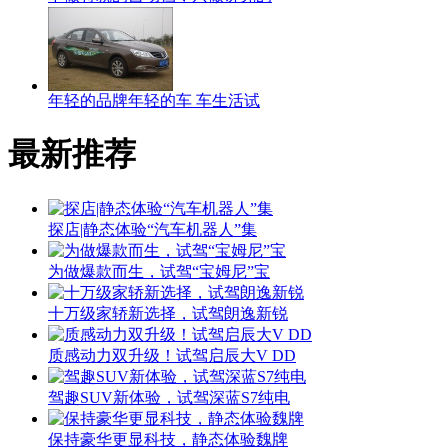
年轻的品牌年轻的车 车生活试
最新推荐
探店|静态体验“汽车机器人”集
为做爆款而生，试驾“宝姆尼”宝
十万级家轿新选择，试驾朗逸新锐
质感动力双升级！试驾启辰大V DD
驾趣SUV新体验，试驾深蓝S7纯电
保持豪华更显科技，静态体验魏牌