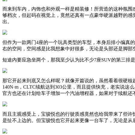
而来到车内，内饰也和外观一样是精装修！所营造的这种氛围
够档次，但起码在视觉上，竟然还真有一点豪华硬派越野的感
出。
但作为一款两门4座的一个玩具类型的车型，本身后排小编真
右的空间，空间感是比我想象中好很多，无论是头部还是脚部
短途内要应急坐两个，那我至少认为比不少7座SUV的第三排
那它开起来到底又怎么样呢？就像开篇说的，虽然看着很硬核越
140N·m，CLTC续航达到303公里，而且提供快充，老
官方也还在计划给车子增加一个汽油增程器，如果对于续航还
而且主观感受上，宝骏悦也的行驶质感竟然也给我带来了些许
是扯不上边的。但宝骏悦也它开起来更像一台车了，无论是从底