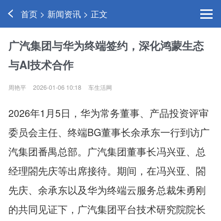
首页 > 新闻资讯 > 正文
广汽集团与华为终端签约，深化鸿蒙生态
与AI技术合作
周艳平
2026-01-06 10:18
车生活网
2026年1月5日，华为常务董事、产品投资评审
委员会主任、终端BG董事长余承东一行到访广
汽集团番禺总部。广汽集团董事长冯兴亚、总
经理閤先庆等出席接待。期间，在冯兴亚、閤
先庆、余承东以及华为终端云服务总裁朱勇刚
的共同见证下，广汽集团平台技术研究院院长