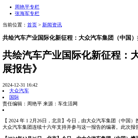
周艳平专栏
张海军专栏
当前位置：
首页
>
新闻资讯
共绘汽车产业国际化新征程：大众汽车集团（中国）
共绘汽车产业国际化新征程：
展报告》
2024-12-31 16:42
大众汽车
国际
责任编辑：周艳平
来源：车生活网
【 2024 年 1 2月26日，北京】今日，由大众汽车集团（
大众汽车集团连续十六年支持并参与这一报告的编著。此次报