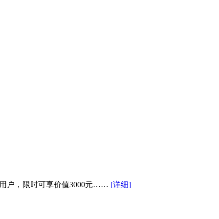
用户，限时可享价值3000元……
[详细]