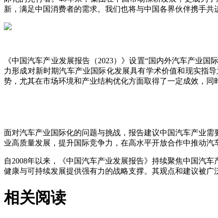
新，满足中国消费者的需求。我们也将与中国各界伙伴携手共
《中国汽车产业发展报告（2023）》设置“国内外汽车产业国
力形成对新时期汽车产业国际化发展具有学术价值和现实指导
势，尤其在市场环境和产业结构优化方面取得了一定成效，同
面对汽车产业国际化的问题与挑战，报告建议中国汽车产业需
业高质量发展，提升国际竞争力，在高水平开放合作中推动汽
自2008年以来，《中国汽车产业发展报告》持续聚焦中国汽
健康与可持续发展提供强有力的战略支撑。其观点和建议被广
相关阅读