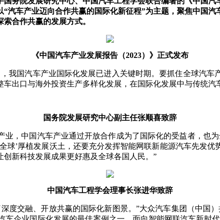
手国务院发展研究中心、中国汽车工程学会联合编著的《中国汽车产
以“汽车产业迈向合作共赢的国际化新征程”为主题，聚焦中国汽
探索合作共赢的发展方式。
《中国汽车产业发展报告（2023）》正式发布
力，我国汽车产业国际化发展已进入关键时期。要抓住全球汽车
整车出口与海外投资生产多样化发展，在国际化发展中与传统汽
国务院发展研究中心副主任张顺喜致辞
产业，中国汽车产业通过开放合作成为了国际化的受益者，也为
拓全球’厚植发展沃土，还要充分发挥智能网联新能源汽车先发优
让创新科技发展成果更好惠及全球各国人民。”
中国汽车工程学会理事长张进华致辞
了深度交融、开放共赢的国际化新图景。”大众汽车集团（中国）
汽车企业国际化发展的最佳案例之一。面向智能网联汽车新时代，