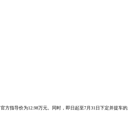
官方指导价为12.98万元。同时，即日起至7月31日下定并提车的