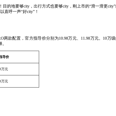
t了！目的地要够city，出行方式也要够city，刚上市的“滑一滑更
呼一声“好city”！
PRO两款配置，官方指导价分别为10.98万元、11.98万元。1
择。
指导价
98万元
98万元