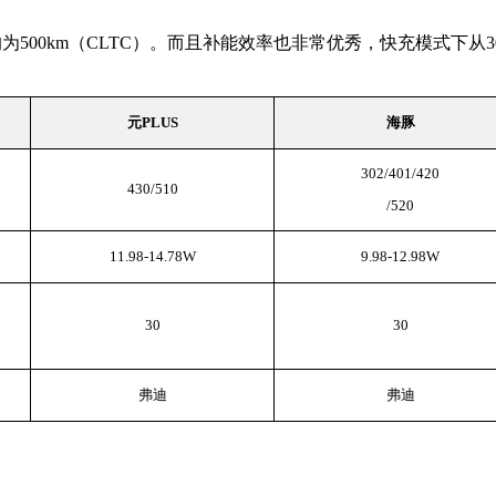
为500km（CLTC）。而且补能效率也非常优秀，快充模式下从3
元PLUS
海豚
302/401/420
430/510
/520
11.98-14.78W
9.98-12.98W
30
30
弗迪
弗迪