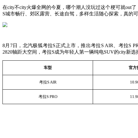
在city不city火爆全网的今夏，哪个潮人没玩过这个梗可就ou
S城市畅行、郊区露营、长途自驾，多样生活随心探索，真的可以直
8月7日，北汽极狐考拉S正式上市，推出考拉S AIR、考拉S 
2820轴距大空间，考拉S成为年轻人第一辆纯电SUV的city新选
车型
官方
考拉S AIR
10.
考拉S PRO
11.