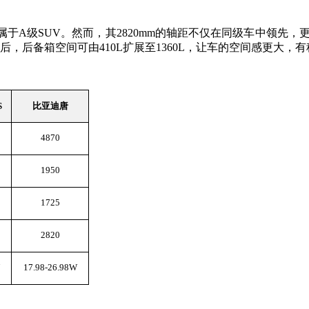
寸划分属于A级SUV。然而，其2820mm的轴距不仅在同级车中领先
倒后，后备箱空间可由410L扩展至1360L，让车的空间感更大
S
比亚迪唐
4870
1950
1725
2820
17.98-26.98W