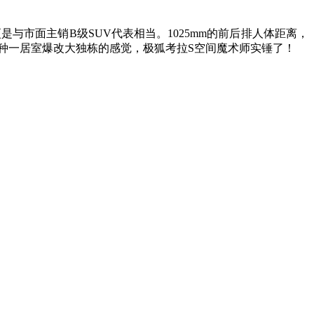
，更是与市面主销B级SUV代表相当。1025mm的前后排人体距离，
，有种一居室爆改大独栋的感觉，极狐考拉S空间魔术师实锤了！