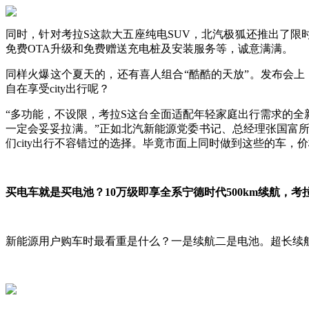
同时，针对考拉S这款大五座纯电SUV，北汽极狐还推出了限时5
免费OTA升级和免费赠送充电桩及安装服务等，诚意满满。
同样火爆这个夏天的，还有喜人组合“酷酷的天放”。发布会上，最
自在享受city出行呢？
“多功能，不设限，考拉S这台全面适配年轻家庭出行需求的全新
一定会妥妥拉满。”正如北汽新能源党委书记、总经理张国富所
们city出行不容错过的选择。毕竟市面上同时做到这些的车，价
买电车就是买电池？10万级即享全系宁德时代500km续航，考
新能源用户购车时最看重是什么？一是续航二是电池。超长续