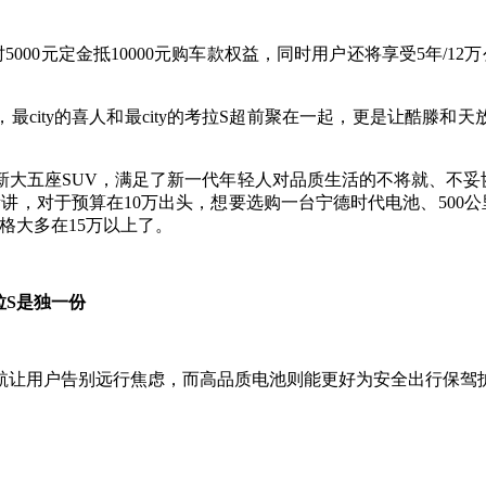
000元定金抵10000元购车款权益，同时用户还将享受5年/
city的喜人和最city的考拉S超前聚在一起，更是让酷滕和天放
大五座SUV，满足了新一代年轻人对品质生活的不将就、不妥协
讲，对于预算在10万出头，想要选购一台宁德时代电池、500公
格大多在15万以上了。
拉S是独一份
航让用户告别远行焦虑，而高品质电池则能更好为安全出行保驾