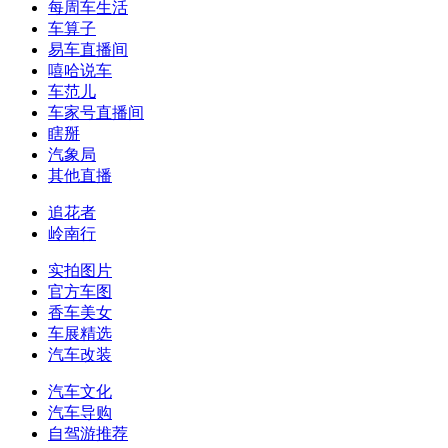
每周车生活
车算子
易车直播间
嘻哈说车
车范儿
车家号直播间
瞎掰
汽象局
其他直播
追花者
岭南行
实拍图片
官方车图
香车美女
车展精选
汽车改装
汽车文化
汽车导购
自驾游推荐