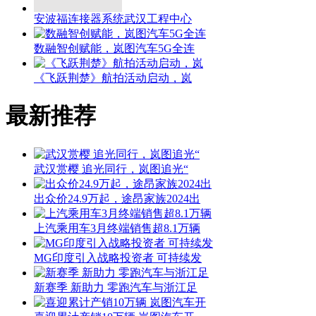
安波福连接器系统武汉工程中心
数融智创赋能，岚图汽车5G全连
《飞跃荆楚》航拍活动启动，岚
最新推荐
武汉赏樱 追光同行，岚图追光“
出众价24.9万起，途昂家族2024出
上汽乘用车3月终端销售超8.1万辆
MG印度引入战略投资者 可持续发
新赛季 新助力 零跑汽车与浙江足