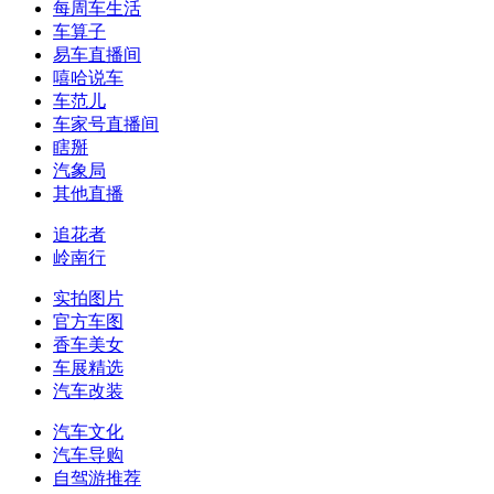
每周车生活
车算子
易车直播间
嘻哈说车
车范儿
车家号直播间
瞎掰
汽象局
其他直播
追花者
岭南行
实拍图片
官方车图
香车美女
车展精选
汽车改装
汽车文化
汽车导购
自驾游推荐