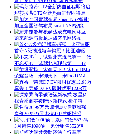
喜迎累计产销10万辆 岚图汽车开
玛莎拉蒂GT2全新热血征程即将启
加速全国智驾布局 smart NSP智能
蔚来能源与极越达成充电网络互
首夺A级插混轿车销冠！比亚迪驱
不忘初心，试驾北京现代第十一代
荣耀登场，宋御天下！宋Pro DM-i
真香！荣威D7 EV限时优惠12.98万
探索乘商零碳陆运新模式 极星科
售价20.99万元 极氪007后驱增强
3月销售1090辆，累计销售5523辆