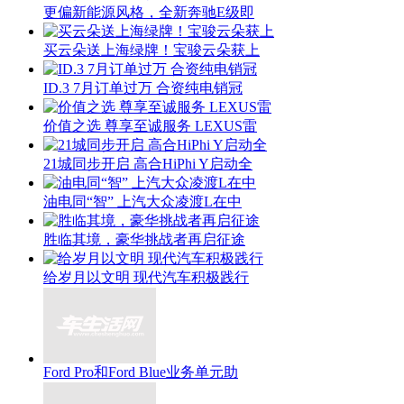
更偏新能源风格，全新奔驰E级即
买云朵送上海绿牌！宝骏云朵获上
ID.3 7月订单过万 合资纯电销冠
价值之选 尊享至诚服务 LEXUS雷
21城同步开启 高合HiPhi Y启动全
油电同“智” 上汽大众凌渡L在中
胜临其境，豪华挑战者再启征途
给岁月以文明 现代汽车积极践行
Ford Pro和Ford Blue业务单元助