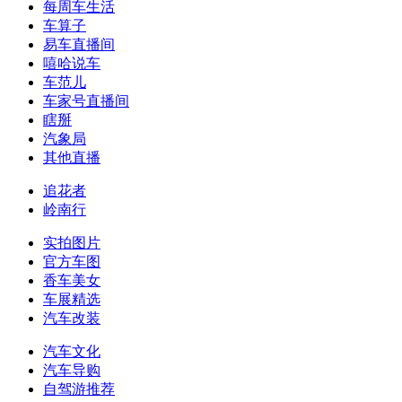
每周车生活
车算子
易车直播间
嘻哈说车
车范儿
车家号直播间
瞎掰
汽象局
其他直播
追花者
岭南行
实拍图片
官方车图
香车美女
车展精选
汽车改装
汽车文化
汽车导购
自驾游推荐