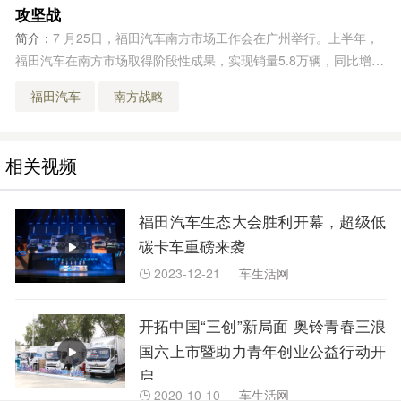
攻坚战
简介：
7 月25日，福田汽车南方市场工作会在广州举行。上半年，
福田汽车在南方市场取得阶段性成果，实现销量5.8万辆，同比增长
31%，占有率13.8%，同比提升2.8%。下半年，福田汽车将继续坚
福田汽车
南方战略
定高质量发展战略，坚定不移推动南方市场破局突围。
相关视频
福田汽车生态大会胜利开幕，超级低
碳卡车重磅来袭
2023-12-21
车生活网

开拓中国“三创”新局面 奥铃青春三浪
国六上市暨助力青年创业公益行动开
启
2020-10-10
车生活网
