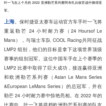
叶一飞在上个月的 2022 亚洲勒芒系列赛阿布扎比收官战中摘得亚
军。
上海
。保时捷亚太赛车运动官方车手叶一飞将
重返勒芒 24 小时耐力赛（24 Hoursof Le
Mans），与瑞士车队 COOL Racing共同征战
LMP2 组别，他们的目标是拿下这项世界顶级
赛事的组别冠军。这位中国车手在上个赛季的
LMP2 比赛中取得了巨大成功，接连赢得亚洲
和欧洲勒芒系列赛（Asian Le Mans Series
&European LeMans Series）的总冠军，并在
勒芒 24 小时耐力赛中惊艳亮相。在 2022 年的
比赛中，叶一飞将搭档欧洲勒芒系列赛的队友