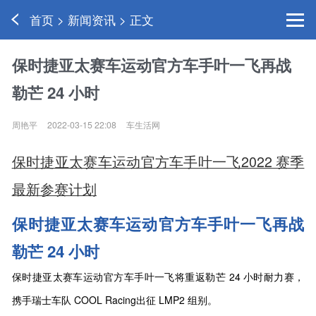
首页 > 新闻资讯 > 正文
保时捷亚太赛车运动官方车手叶一飞再战
勒芒 24 小时
周艳平
2022-03-15 22:08
车生活网
保时捷亚太赛车运动官方车手叶一飞
2022
赛季
最新参赛计划
保时捷亚太赛车运动官方车手叶一飞再战
勒芒
24
小时
保时捷亚太赛车运动官方车手叶一飞将重返勒芒 24 小时耐力赛，
携手瑞士车队 COOL Racing出征 LMP2 组别。