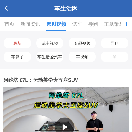
车生活网
首页
新闻资讯
原创视频
试车
导购
主题策划

最新
试车视频
专题视频
导购
车算子
车生活爱汽车
车视频
阿维塔 07L：运动美学大五座SUV