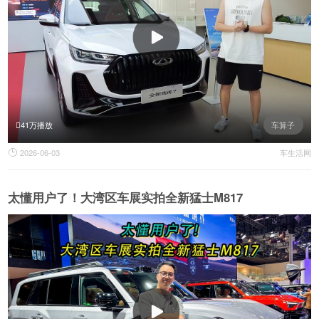
41万播放
车算子
2026-06-03
车生活网

太懂用户了！大湾区车展实拍全新猛士M817