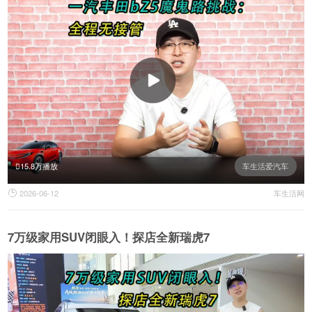
15.8万播放
车生活爱汽车
2026-06-12
车生活网

7万级家用SUV闭眼入！探店全新瑞虎7