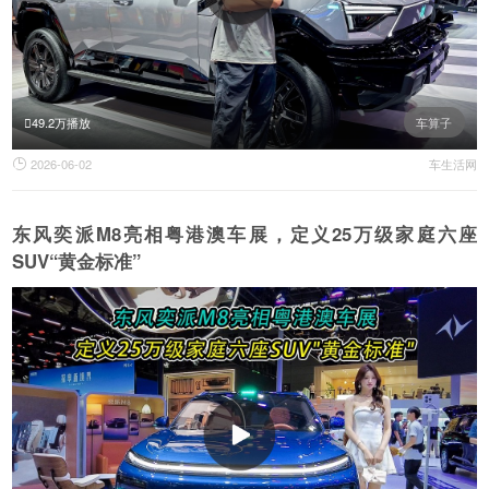
49.2万播放
车算子
2026-06-02
车生活网

东风奕派M8亮相粤港澳车展，定义25万级家庭六座
SUV“黄金标准”