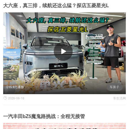
大六座，真三排，续航还这么猛？探店五菱星光L
15.9万播放
车算子
2026-06-18
车生活网

一汽丰田bZ5魔鬼路挑战：全程无接管