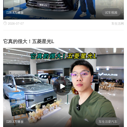
28.8万播放
试车视频
2026-07-07
车生活网

它真的很大！五菱星光L
20.3万播放
车生活爱汽车