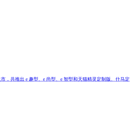
市，共推出 e 趣型、e 尚型、e 智型和天猫精灵定制版、什马定