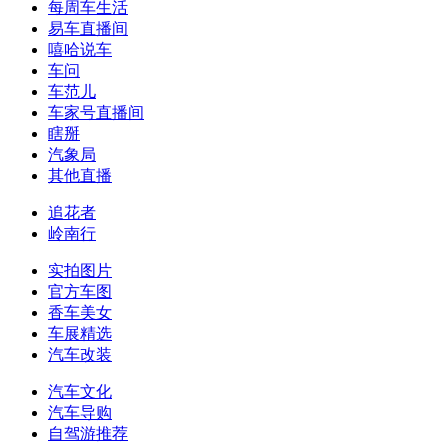
每周车生活
易车直播间
嘻哈说车
车问
车范儿
车家号直播间
瞎掰
汽象局
其他直播
追花者
岭南行
实拍图片
官方车图
香车美女
车展精选
汽车改装
汽车文化
汽车导购
自驾游推荐