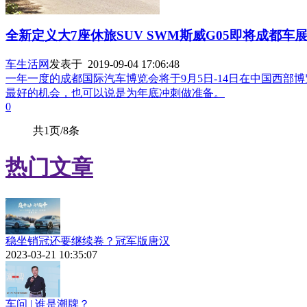
全新定义大7座休旅SUV SWM斯威G05即将成都车
车生活网
发表于 2019-09-04 17:06:48
一年一度的成都国际汽车博览会将于9月5日-14日在中国西
最好的机会，也可以说是为年底冲刺做准备。
0
共1页/8条
热门文章
稳坐销冠还要继续卷？冠军版唐汉
2023-03-21 10:35:07
车问 | 谁是潮牌？