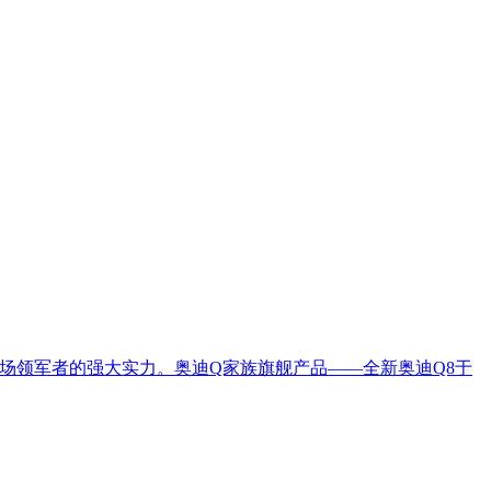
市场领军者的强大实力。奥迪Q家族旗舰产品——全新奥迪Q8于