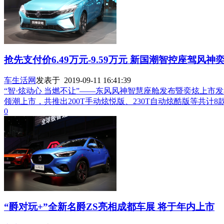
抢先支付价6.49万元-9.59万元 新国潮智控座驾风
车生活网
发表于 2019-09-11 16:41:39
“智·炫动心 当燃不让”——东风风神智慧座舱发布暨奕炫上
领潮上市，共推出200T手动炫悦版、230T自动炫酷版等共计8
0
“爵对玩+”全新名爵ZS亮相成都车展 将于年内上市