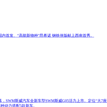
内首发、“高能新物种”昂希诺 钢铁侠版献上西南首秀。
SWM斯威汽车全新车型SWM斯威G05活力上市。定位“大7座休
AT两种动力搭配5款新车。