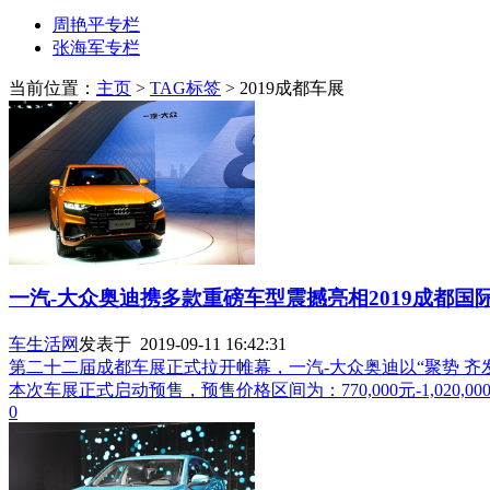
周艳平专栏
张海军专栏
当前位置：
主页
>
TAG标签
> 2019成都车展
一汽-大众奥迪携多款重磅车型震撼亮相2019成都国
车生活网
发表于 2019-09-11 16:42:31
第二十二届成都车展正式拉开帷幕，一汽-大众奥迪以“聚势 
本次车展正式启动预售，预售价格区间为：770,000元-1,020,00
0