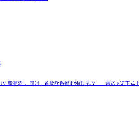
展
 新潮范”。同时，首款欧系都市纯电 SUV——雷诺 e 诺正式上