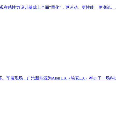
外观在感性力设计基础上全面“黑化”，更运动、更性能、更潮流。
展现场，广汽新能源为Aion LX（埃安LX）举办了一场科技感