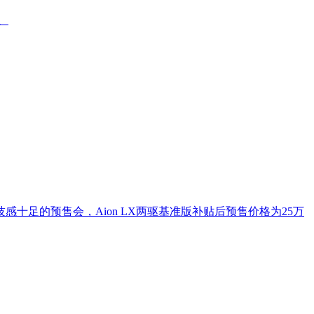
、
十足的预售会，Aion LX两驱基准版补贴后预售价格为25万