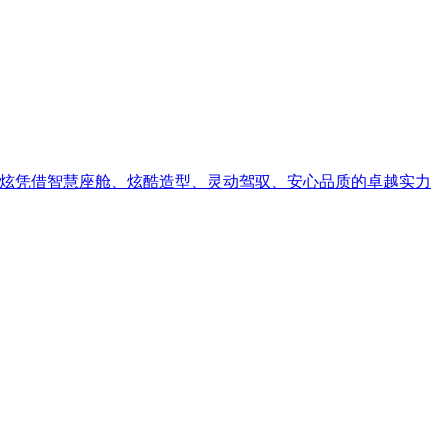
奕炫凭借智慧座舱、炫酷造型、灵动驾驭、安心品质的卓越实力