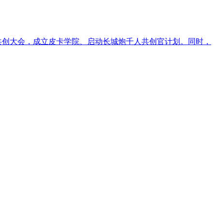
启共创大会，成立皮卡学院、启动长城炮千人共创官计划。同时，