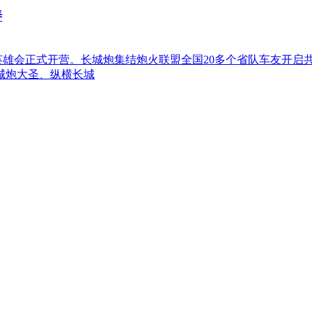
善
拉善英雄会正式开营。长城炮集结炮火联盟全国20多个省队车友开
城炮大圣、纵横长城