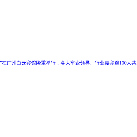
题沙龙”在广州白云宾馆隆重举行，各大车企领导、行业嘉宾逾100