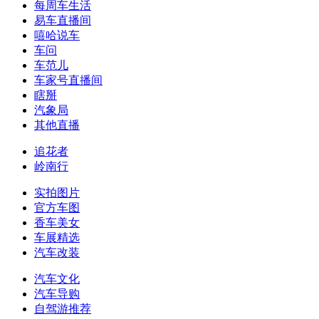
每周车生活
易车直播间
嘻哈说车
车问
车范儿
车家号直播间
瞎掰
汽象局
其他直播
追花者
岭南行
实拍图片
官方车图
香车美女
车展精选
汽车改装
汽车文化
汽车导购
自驾游推荐