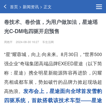
首页 > 新闻资讯 > 正文
卷技术、卷价值，为用户做加法，星途瑶
光C-DM电四驱开启预售
周艳平
2024-08-30 16:27
车生活网
“星”耀蓉城，向上·向未来。8月30日，“世界500
强企业”奇瑞集团高端品牌EXEED星途（以下简
称：星途）携全明星新能源阵容再进阶，闪耀
亮相成都车展，势如破竹的品牌力掀起现场超
发布会上，星途面向全球首发雪豹
高热浪。
四驱系统，首款搭载该技术车型——星途