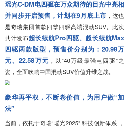
瑶光
C-DM电四驱在万众期待的目光中亮相
并同步开启预售
，
计划在9月底上市
，这也
是奇瑞集团首款四擎四驱高端混动SUV。此次
超长续航P
ro
四驱、超长续航M
ax
共计发布
四驱两款版型，预售价分别为：2
0.98
万
元、2
2.58
万元
，以“40万级最强电四驱”之
姿，全面吹响中国混动SUV价值升维之战。
豪华再平权，不断卷价值，为用户做“加
法”
当前，依托于奇瑞“瑶光2025” 科技创新体系 ，