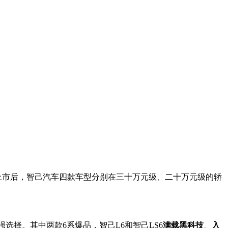
6最新上市后，智己汽车四款车型分别在三十万元级、二十万元级的轿
选择。其中两款6系爆品，智己L6和智己LS6
满载黑科技
、
入