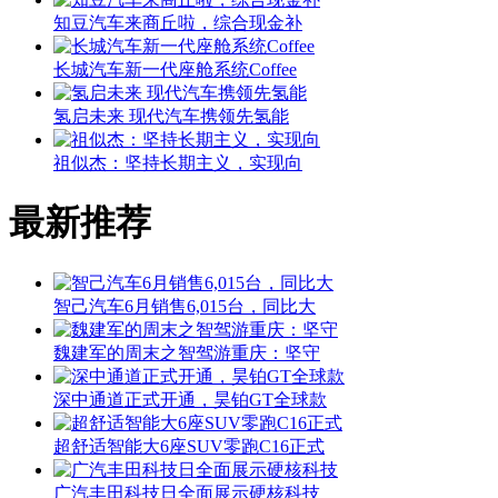
知豆汽车来商丘啦，综合现金补
长城汽车新一代座舱系统Coffee
氢启未来 现代汽车携领先氢能
祖似杰：坚持长期主义，实现向
最新推荐
智己汽车6月销售6,015台，同比大
魏建军的周末之智驾游重庆：坚守
深中通道正式开通，昊铂GT全球款
超舒适智能大6座SUV零跑C16正式
广汽丰田科技日全面展示硬核科技