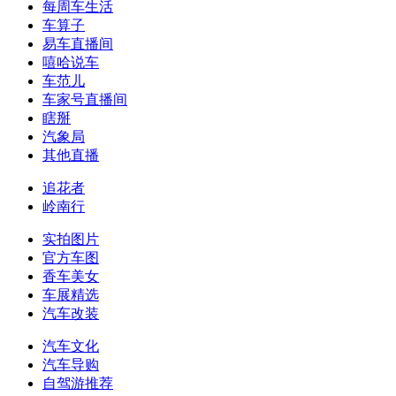
每周车生活
车算子
易车直播间
嘻哈说车
车范儿
车家号直播间
瞎掰
汽象局
其他直播
追花者
岭南行
实拍图片
官方车图
香车美女
车展精选
汽车改装
汽车文化
汽车导购
自驾游推荐