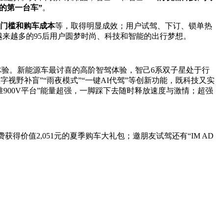
的第一台车”
。
门槛和购车成本
等，取得明显成效；用户试驾、下订、锁单热
越来越多的95后用户圆梦时尚、科技和智能的出行梦想。
体验。新能源车最讨喜的高阶智驾体验，智己6系双子星处于行
视野补盲”“雨夜模式”“一键AI代驾”等创新功能，既科技又实
900V平台”能量超强，一脚踩下去随时释放速度与激情；超强
价值2,051元的夏季购车大礼包；邀朋友试驾还有“IM AD