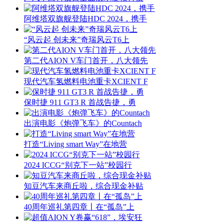
阿维塔双旗舰登陆HDC 2024，携手
“风云起 创未来”奇瑞风云T6上
第二代AION V车门首开，八大领先
现代汽车氢燃料电池重卡XCIENT F
保时捷 911 GT3 R 首战告捷，勇
出演电影《炮弹飞车》的Countach
打造“Living smart Way”在地营
2024 ICCG“别克下一站”校园行
知豆汽车来商丘啦，综合现金补贴
40周年巡礼第四章丨在“孤岛”上