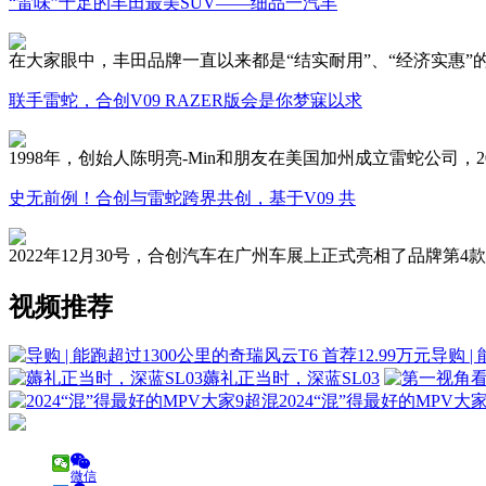
“雷味”十足的丰田最美SUV——细品一汽丰
在大家眼中，丰田品牌一直以来都是“结实耐用”、“经济实惠
联手雷蛇，合创V09 RAZER版会是你梦寐以求
1998年，创始人陈明亮-Min和朋友在美国加州成立雷蛇公
史无前例！合创与雷蛇跨界共创，基于V09 共
2022年12月30号，合创汽车在广州车展上正式亮相了品牌第
视频推荐
导购 |
薅礼正当时，深蓝SL03
2024“混”得最好的MPV大
微信