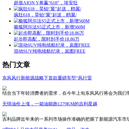
超值AION Y卷赢“618”，埃安狂
疯狂618，昊铂“翼”起送，鸥翼/
极狐阿尔法S5正式上市，新增560M
起步即高配，限时到手价18.86万
混动SUV纯电续航纪录，岚图FREE
热门文章
东风风行新能源战略下首款重磅车型“风行雷
结合当下年轻消费者的需求，在今年上旬东风风行将会为我们带
无惧油价上涨，一箱油能跑1279KM的吉利星越
吉利品牌近年来的一系列市场操作准确的把握了新能源汽车市