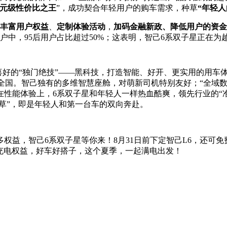
元级性价比之王
”，成功契合年轻用户的购车需求，种草
“年轻人
丰富用户权益
、
定制体验活动
，
加码金融新政、降低用户的资金
户中，95后用户占比超过50%；这表明，智己6系双子星正在为
人喜好的“独门绝技”——黑科技，打造智能、好开、更实用的用车
全国。智己独有的多维智慧座舱，对萌新司机特别友好；“全域数字
性能体验上，6系双子星和年轻人一样热血酷爽，领先行业的“准
种草”，即是年轻人和第一台车的双向奔赴。
，智己6系双子星等你来！8月31日前下定智己L6，还可免费获得
度充电权益，好车好搭子，这个夏季，一起满电出发！