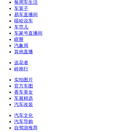
每周车生活
车算子
易车直播间
嘻哈说车
车范儿
车家号直播间
瞎掰
汽象局
其他直播
追花者
岭南行
实拍图片
官方车图
香车美女
车展精选
汽车改装
汽车文化
汽车导购
自驾游推荐