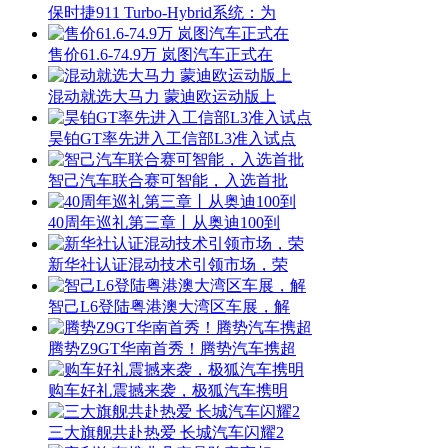
保时捷911 Turbo-Hybrid系统：为
售价61.6-74.9万 岚图汽车正式在
混动就选大马力 蒙迪欧运动版上
昊铂GT率先进入工信部L3准入试点
智己汽车联合赛可智能，入选首批
40周年巡礼第三章丨从奥迪100到
新华社认证混动技术引领市场，荣
智己L6登陆粤港澳大湾区车展，解
腾势Z9GT华南首秀！腾势汽车携超
购车好礼震撼来袭，极狐汽车携明
三大旗舰共赴热爱 长城汽车闪耀2