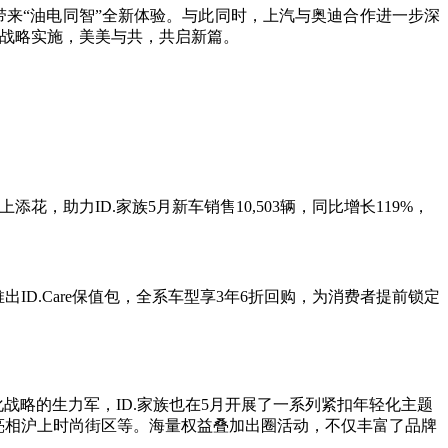
户带来“油电同智”全新体验。与此同时，上汽与奥迪合作进一步深
中国”的战略实施，美美与共，共启新篇。
花，助力ID.家族5月新车销售10,503辆，同比增长119%，
D.Care保值包，全系车型享3年6折回购，为消费者提前锁定
战略的生力军，ID.家族也在5月开展了一系列紧扣年轻化主题
改透明车亮相沪上时尚街区等。海量权益叠加出圈活动，不仅丰富了品牌