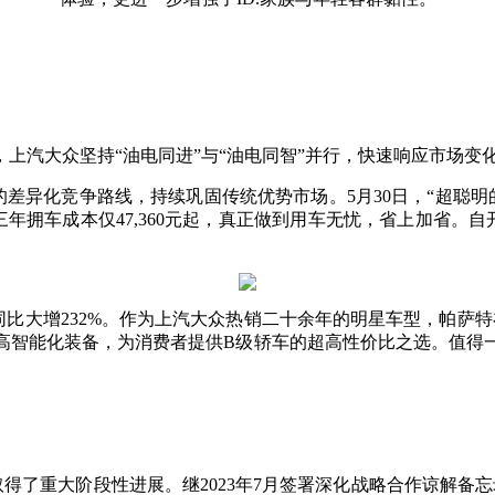
上汽大众坚持“油电同进”与“油电同智”并行，快速响应市场变
差异化竞争路线，持续巩固传统优势市场。5月30日，“超聪明的
三年拥车成本仅47,360元起，真正做到用车无忧，省上加省。自
同比大增232%。作为上汽大众热销二十余年的明星车型，帕萨特
置与高智能化装备，为消费者提供B级轿车的超高性价比之选。值
也取得了重大阶段性进展。继2023年7月签署深化战略合作谅解备