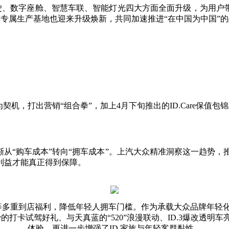
能驾驶、数字座舱、智慧车联、智能灯光四大方面全面升级，为用
数字平台联合开发，其专属生产基地也迎来升级焕新，共同加速推进“在中国为
打出营销“组合拳”，加上4月下旬推出的ID.Care保值包锦上添
“购车成本”转向“拥车成本”。上汽大众精准洞察这一趋势，推出I
利益才能真正得到保障。
等多重到店福利，降低年轻人拥车门槛。作为承载大众品牌年轻化
nkey的打卡试驾好礼、与天真蓝的“520”浪漫联动、ID.3爆
体验，更进一步增强了ID.家族与年轻客群黏性。