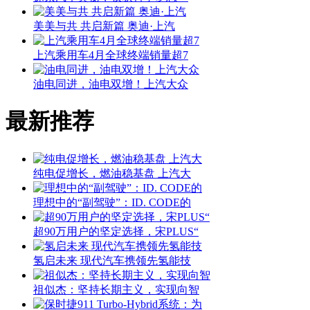
美美与共 共启新篇 奥迪·上汽
上汽乘用车4月全球终端销量超7
油电同进，油电双增！上汽大众
最新推荐
纯电促增长，燃油稳基盘 上汽大
理想中的“副驾驶”：ID. CODE的
超90万用户的坚定选择，宋PLUS“
氢启未来 现代汽车携领先氢能技
祖似杰：坚持长期主义，实现向智