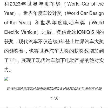
和2023年世界年度车奖（World Car of the
Year）、世界年度车设计奖（World Car Design
of the Year）和世界年度电动车奖（World
Electric Vehicle）之后，凭借此次IONIQ 5 N的
获奖，现代汽车不仅连续3年登上世界汽车大奖
的领奖台，也将世界汽车大奖的获奖数增加到
了7个，展现了现代汽车旗下电动产品的绝对实
力。
现代汽车
N
品牌高性能电动车IONIQ 5 N斩获2024“世界年度性能
车”奖