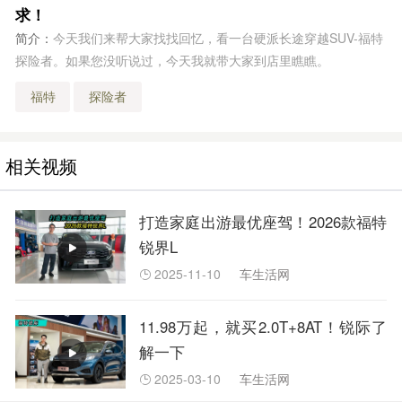
求！
简介：
今天我们来帮大家找找回忆，看一台硬派长途穿越SUV-福特
探险者。如果您没听说过，今天我就带大家到店里瞧瞧。
福特
探险者
相关视频
打造家庭出游最优座驾！2026款福特
锐界L
2025-11-10
车生活网

11.98万起，就买2.0T+8AT！锐际了
解一下
2025-03-10
车生活网
