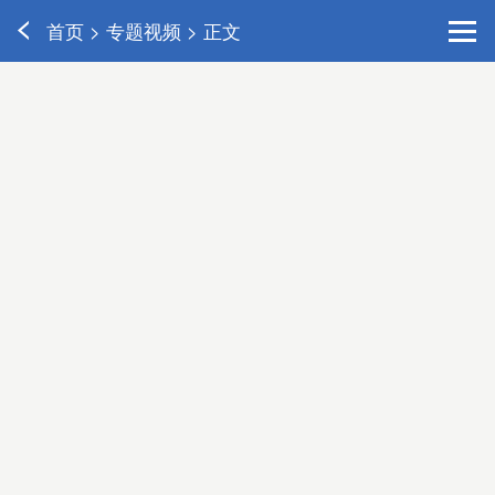
首页 > 专题视频 > 正文
2023-07-24 16:26
49.8万播放


10万级大尺寸SUV谁才是卷王？北京新X7对比长安
