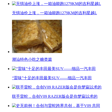
无惧油价上涨，一箱油能跑1279KM的吉利星越L
潮汕特色小吃之糖类篇
“雷味”十足的丰田最美SUV——细品一汽丰田
联手雷蛇，合创V09 RAZER版会是你梦寐以求的