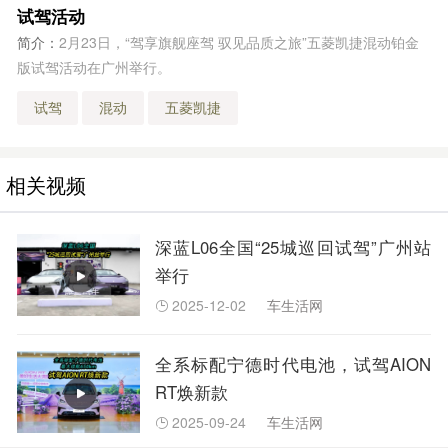
试驾活动
简介：
2月23日，“驾享旗舰座驾 驭见品质之旅”五菱凯捷混动铂金
版试驾活动在广州举行。
试驾
混动
五菱凯捷
相关视频
深蓝L06全国“25城巡回试驾”广州站
举行
2025-12-02
车生活网

全系标配宁德时代电池，试驾AION
RT焕新款
2025-09-24
车生活网
