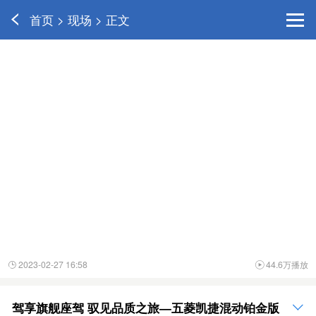
首页 > 现场 > 正文
2023-02-27 16:58
44.6万播放


驾享旗舰座驾 驭见品质之旅—五菱凯捷混动铂金版
