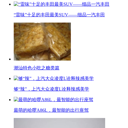
“雷味”十足的丰田最美SUV——细品一汽丰田
潮汕特色小吃之糖类篇
够“辣”，上汽大众凌度L诠释辣感美学
最萌的哈啰A86L，最智能的出行座驾