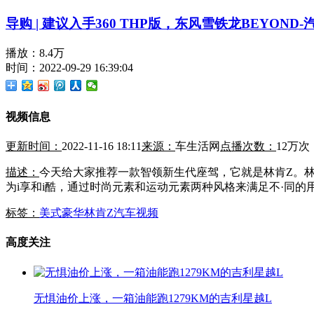
导购 | 建议入手360 THP版，东风雪铁龙BEYOND
播放：8.4万
时间：2022-09-29 16:39:04
视频信息
更新时间：
2022-11-16 18:11
来源：
车生活网
点播次数：
12万次
描述：
今天给大家推荐一款智领新生代座驾，它就是林肯Z。
为i享和i酷，通过时尚元素和运动元素两种风格来满足不·同的
标签：
美式豪华
林肯Z
汽车视频
高度关注
无惧油价上涨，一箱油能跑1279KM的吉利星越L