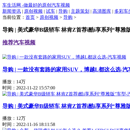
车生活网 -做最好的原创汽车视频
新闻资讯
|
原创视频
|
试车
|
导购
|
主题策划
|
高清图库
|
多彩车
当前位置：
首页
>
原创视频
>
导购
>
导购 | 美式豪华B级轿车 林肯Z首荐i酷i享系列“尊雅
推荐汽车视频
导购 | 一款没有套路的家用SUV，博越L都这么选-
播放：14万
时间：2022-11-22 15:57:00
导购 | 美式豪华B级轿车 林肯Z首荐i酷i享系列“尊雅
播放：12万
时间：2022-11-16 18:11:58